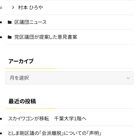
村本 ひろや
区議団ニュース
党区議団が提案した意見書案
アーカイブ
ア
ー
カ
イ
最近の投稿
ブ
スカイワゴンが移転 千葉大学1階へ
としま剛区議の「会派離脱」についての「声明」