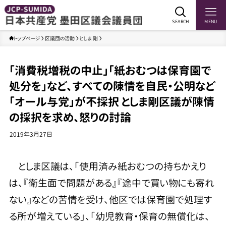
SEARCH
MENU
トップページ
区議団の活動
としま 剛
「消費税増税の中止」「紙おむつは保育園で
処分を」など、すべての陳情を自民・公明など
「オール与党」が不採択 としま剛区議が陳情
の採択を求め、怒りの討論
2019年3月27日
としま区議は、「使用済み紙おむつの持ちかえり
は、『衛生面で問題がある』『途中で買い物にも寄れ
ない』などの苦情を受け、他区では保育園で処理す
る所が増えている」、「幼児教育・保育の無償化は、