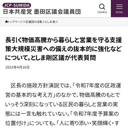
SEARCH
MENU
トップページ
区議団の活動
としま 剛
長引く物価高騰から暮らしと営業を守る支援
策大規模災害への備えの抜本的に強化など
について。としま剛区議が代表質問
2025年4月16日
区長の施政方針演説では、「令和7年度の区政運
営の基本的な考え方」のなかで、物価高騰のもとで
いっそう深刻になっている区民の暮らしと営業の実
態には一言も触れていない。「令和7年度予算案の
位置付け」についても、「人に寄り添い・笑顔輝く・す