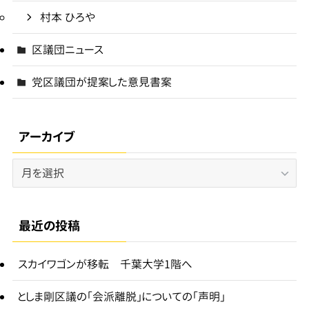
村本 ひろや
区議団ニュース
党区議団が提案した意見書案
アーカイブ
ア
ー
カ
イ
最近の投稿
ブ
スカイワゴンが移転 千葉大学1階へ
としま剛区議の「会派離脱」についての「声明」