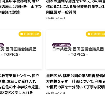
旧向島中学校跡地利用や
樹木の過剰な剪定をやめ、ごみの減
園の廃止は撤回を 山下ひ
進めることによる気候変動対策を。と
本会議で討論
剛区議が一般質問
2024年12月24日
区議団の活動
区議団の活
の教育支援センター、区立
墨田区が、隅田公園の第３期再整備
児童、生徒しか受け入れ
方向性を示す 計画について、利用
内在住の小中学校の児童、
や区民の声を十分聞いて丁寧な説明
の区別なく受け入れを
2024年12月24日