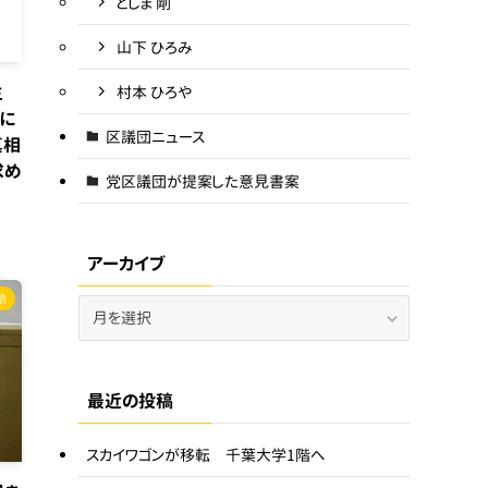
としま 剛
山下 ひろみ
主
村本 ひろや
例に
区議団ニュース
真相
求め
党区議団が提案した意見書案
アーカイブ
動
ア
ー
カ
イ
最近の投稿
ブ
スカイワゴンが移転 千葉大学1階へ