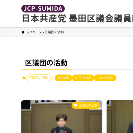
トップページ
区議団の活動
区議団の活動
区議団の活動
としま 剛
山下 ひろみ
村本 ひろや
区議団の活動