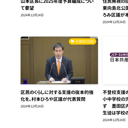
山本区長に2025年度予算編成につい
住民無視の
て要望
東向島北公
ろみ区議が
2024年12月24日
2024年12月24日
区議団の活動
区民のくらしに対する支援の抜本的強
不登校支援
化を。村本ひろや区議が代表質問
小中学校の
ず 墨田区
2024年12月24日
生徒は学校
2024年12月24日