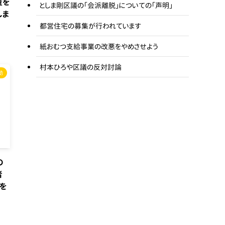
量を
としま剛区議の「会派離脱」についての「声明」
しま
都営住宅の募集が行われています
紙おむつ支給事業の改悪をやめさせよう
村本ひろや区議の反対討論
動
の
者
を