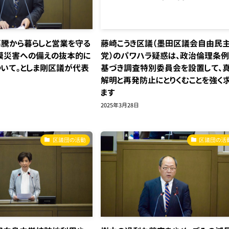
騰から暮らしと営業を守る
藤崎こうき区議（墨田区議会自由民
模災害への備えの抜本的に
党）のパワハラ疑惑は、政治倫理条
いて。としま剛区議が代表
基づき調査特別委員会を設置して、
解明と再発防止にとりくむことを強く
ます
2025年3月28日
区議団の活動
区議団の活